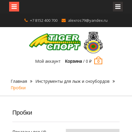
Перейти
+7 8152 400 700
alexros79@yandex.ru
к
содержимому
Мой аккаунт
Корзина
/
0
₽
0
Главная
Инструменты для лыж и сноубордов
Пробки
Пробки
Показаны все (4)