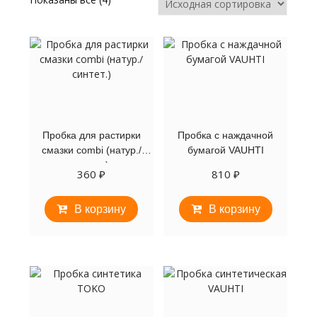
Пробка для растирки
Пробка с наждачной
смазки combi (натур./
бумагой VAUHTI
синтет.)
360
₽
810
₽
В корзину
В корзину