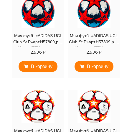
Мяч футб. «ADIDAS UCL
Мяч футб. «ADIDAS UCL
Club St.P»арт.H57809,р.4,
Club St.P»арт.H57809,р.5,
12п, гл.ТПУ, маш. сш,
12 пан, гл.ТПУ, маш.
2.936
₽
2.936
₽
красно-бело-синий
сш,красно-бело-синий
В корзину
В корзину
Мяч футб. «ADIDAS UCL
Мяч футб. «ADIDAS UCL