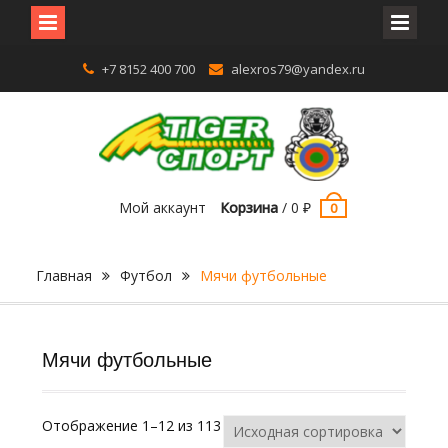
Перейти
+7 8152 400 700
alexros79@yandex.ru
к
содержимому
Мой аккаунт
Корзина
/
0
₽
0
Главная
Футбол
Мячи футбольные
Мячи футбольные
Отображение 1–12 из 113