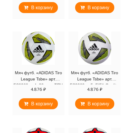
оранжевый
В корзину
В корзину
Мяч футб. «ADIDAS Tiro
Мяч футб. «ADIDAS Tiro
League Tsbe» арт.
League Tsbe» арт.
FS0369, р.4, 32 пан, ТПУ,
FS0369, р.5, FIFA Quality,
4.876
₽
4.876
₽
термосшивка, бело-желт
32п, ТПУ, термосшивка,
бело-желт
В корзину
В корзину