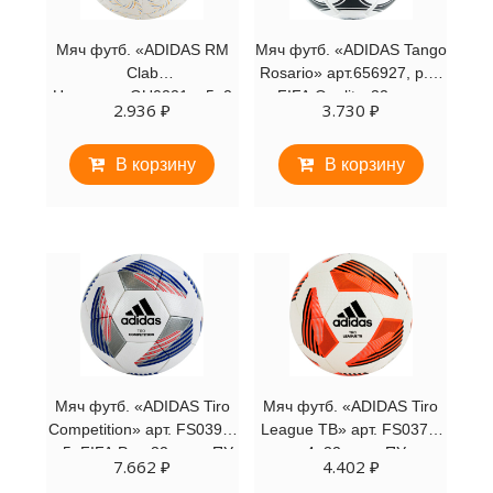
Мяч футб. «ADIDAS RM
Мяч футб. «ADIDAS Tango
Clab
Rosario» арт.656927, р.5,
Home»арт.GU0221,р.5, 2
FIFA Quality, 32 пан,
2.936
₽
3.730
₽
пан, гл.ТПУ, маш. сш,
глянц.ПУ, руч.сш, бел-чер
белый
В корзину
В корзину
Мяч футб. «ADIDAS Tiro
Мяч футб. «ADIDAS Tiro
Competition» арт. FS0392,
League TB» арт. FS0374,
р.5, FIFA Pro, 32 пан., ПУ,
р.4, 32 пан., ПУ,
7.662
₽
4.402
₽
термосшивка, бело-синий
термосшивка, бело-