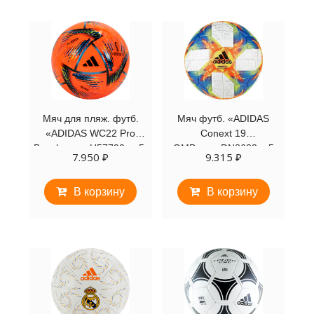
Мяч для пляж. футб.
Мяч футб. «ADIDAS
«ADIDAS WC22 Pro
Conext 19
Beach», арт.H57790, р.5,
OMB»,арт.DN8633,р.5
7.950
₽
9.315
₽
FIFA Pro, 12 пан, ТПУ,
маш.сш, оранж
В корзину
В корзину