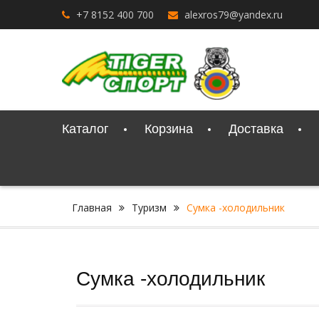
Перейти
+7 8152 400 700
alexros79@yandex.ru
к
содержимому
Каталог
Корзина
Доставка
Главная
Туризм
Сумка -холодильник
Сумка -холодильник