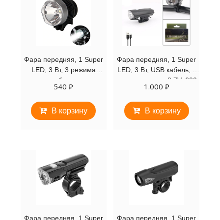
Фара передняя, 1 Super
Фара передняя, 1 Super
LED, 3 Вт, 3 режима
LED, 3 Вт, USB кабель, с
работы,
аккумулятором 3,7V, 600
540
₽
1.000
₽
влагозащищенный
mAh, 4 режима раб.,
корпус, блистер
функция проблесковых
В корзину
В корзину
(F3265117)
маячков, Waterproof, XLT-
108 (FW3265420)
Фара передняя, 1 Super
Фара передняя, 1 Super