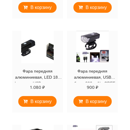
режима работы, комплект
В корзину
В корзину
с диодными колпачками
на колеса,
Фара передняя
Фара передняя
алюминиевая, LED 180
алюминиевая, USB
lumens+, USB зарядка с
кабель, 800 mAh, CREE
1.080
₽
900
₽
аккумулятором 3,7V/800
LED, 300 Lum, 3 режима
mAh, 4 режима работ
работы, RPL-2255
В корзину
В корзину