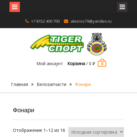
Перейти
+7 8152 400 700
alexros79@yandex.ru
к
содержимому
Мой аккаунт
Корзина
/
0
₽
0
Главная
Велозапчасти
Фонари
Фонари
Отображение 1–12 из 16