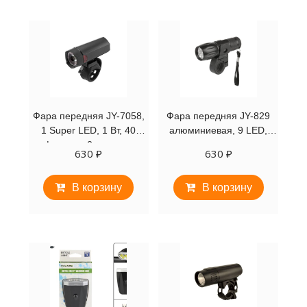
Фара передняя JY-7058,
Фара передняя JY-829
1 Super LED, 1 Вт, 40
алюминиевая, 9 LED,
Lumens, 2 режима
влагозащищенная,
630
₽
630
₽
работы, блистер,
блистер (черный, JY-829)
FORWARD
В корзину
В корзину