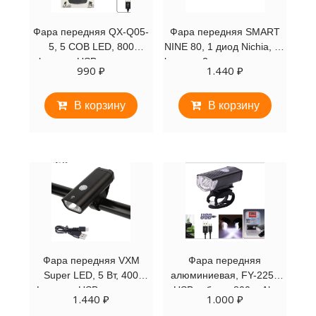
Фара передняя QX-Q05-
Фара передняя SMART
5, 5 COB LED, 800
NINE 80, 1 диод Nichia, 80
lumens, USB зарядка с
lumens, 2 режима, крепеж
990
₽
1.440
₽
аккумулятором 480 mAh,
на руль 22.4-31.8 мм
4 режима работы
В корзину
В корзину
Фара передняя VXM
Фара передняя
Super LED, 5 Вт, 400
алюминиевая, FY-2255
Lumens, USB зарядка с
USB кабель, 800 mAh,
1.440
₽
1.000
₽
аккумулятором 1800 mAh
CREE LED, 300 Lum, 3