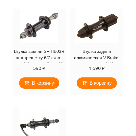
Втулка задняя SF-HB03R
Втулка задняя
под трещетку 6/7 скор.,
алюминиевая V-Brake,
ось 3/8», под гайки, 130
под кассету, 8-10
590
₽
1.590
₽
мм, 165 мм, 36 отв.
скоростей QUANDO
В корзину
В корзину