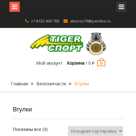
Перейти
+7 8152 400 700
alexros79@yandex.ru
к
содержимому
Мой аккаунт
Корзина
/
0
₽
0
Главная
Велозапчасти
Втулки
Втулки
Показаны все (3)