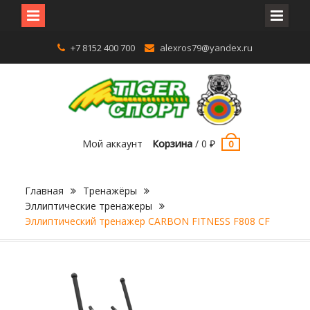
Перейти
+7 8152 400 700
alexros79@yandex.ru
к
содержимому
Мой аккаунт
Корзина
/
0
₽
0
Главная
Тренажёры
Эллиптические тренажеры
Эллиптический тренажер CARBON FITNESS F808 CF