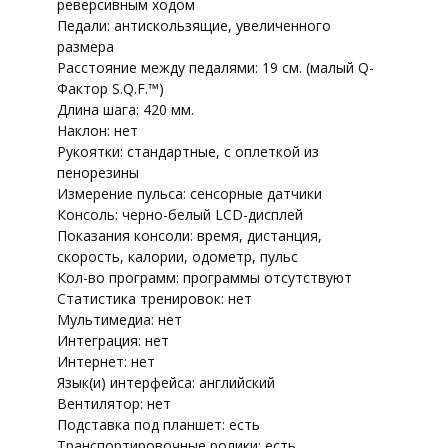
реверсивным ходом
Педали: антискользящие, увеличенного
размера
Расстояние между педалями: 19 см. (малый Q-
Фактор S.Q.F.™)
Длина шага: 420 мм.
Наклон: нет
Рукоятки: стандартные, с оплеткой из
пенорезины
Измерение пульса: сенсорные датчики
Консоль: черно-белый LCD-дисплей
Показания консоли: время, дистанция,
скорость, калории, одометр, пульс
Кол-во программ: программы отсутствуют
Статистика тренировок: нет
Мультимедиа: нет
Интеграция: нет
Интернет: нет
Язык(и) интерфейса: английский
Вентилятор: нет
Подставка под планшет: есть
Транспортировочные ролики: есть