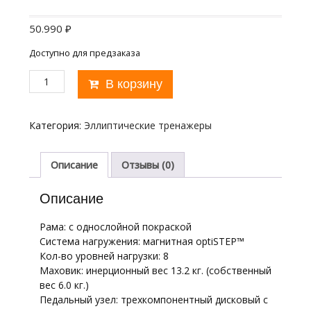
50.990
₽
Доступно для предзаказа
Количество
В корзину
товара
Эллиптический
тренажер
Категория:
Эллиптические тренажеры
CARBON
FITNESS
F808
Описание
Отзывы (0)
CF
Описание
Рама: с однослойной покраской
Система нагружения: магнитная optiSTEP™
Кол-во уровней нагрузки: 8
Маховик: инерционный вес 13.2 кг. (собственный
вес 6.0 кг.)
Педальный узел: трехкомпонентный дисковый с