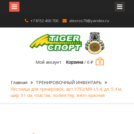
Перейти
+7 8152 400 700
alexros79@yandex.ru
к
содержимому
Мой аккаунт
Корзина
/
0
₽
0
Главная
ТРЕНИРОВОЧНЫЙ ИНВЕНТАРЬ
Лестница для тренировок, арт.У792/MR-L5.4, дл. 5,4 м,
шир. 51 см, пластик, полиэстер, желт-красная