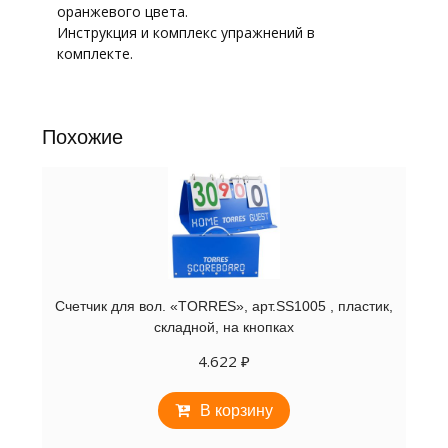
красная
оранжевого цвета.
Инструкция и комплекс упражнений в
комплекте.
Похожие
Счетчик для вол. «TORRES», арт.SS1005 , пластик,
складной, на кнопках
4.622
₽
В корзину