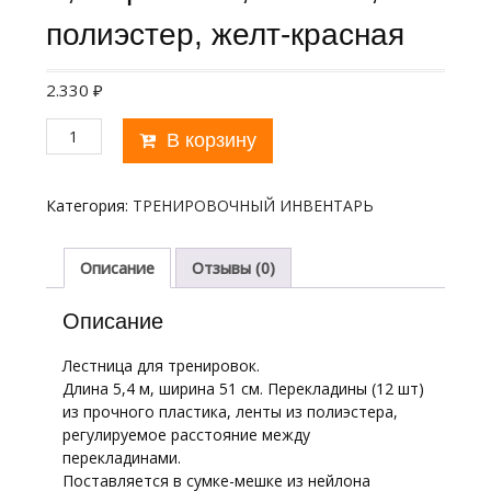
полиэстер, желт-красная
2.330
₽
Количество
В корзину
товара
Лестница
для
Категория:
ТРЕНИРОВОЧНЫЙ ИНВЕНТАРЬ
тренировок,
арт.У792/MR-
L5.4,
Описание
Отзывы (0)
дл.
5,4
Описание
м,
шир.
Лестница для тренировок.
51
Длина 5,4 м, ширина 51 см. Перекладины (12 шт)
см,
из прочного пластика, ленты из полиэстера,
пластик,
регулируемое расстояние между
полиэстер,
перекладинами.
желт-
Поставляется в сумке-мешке из нейлона