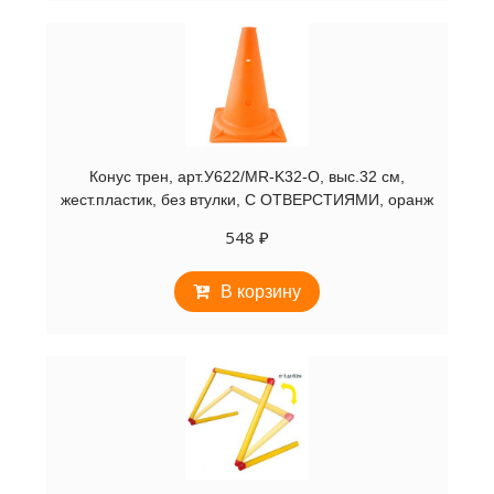
Конус трен, арт.У622/MR-K32-O, выс.32 см,
жест.пластик, без втулки, С ОТВЕРСТИЯМИ, оранж
548
₽
В корзину