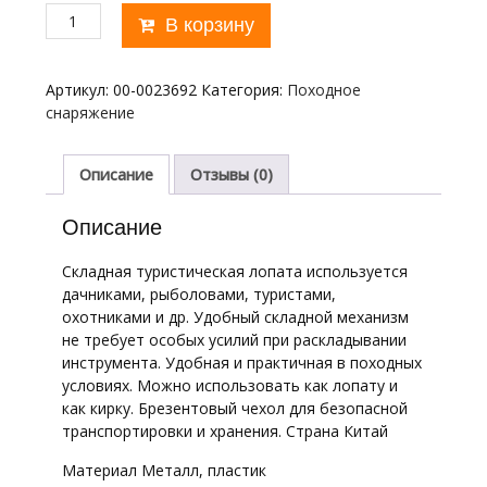
Количество
В корзину
товара
Лопата
складная
Артикул:
00-0023692
Категория:
Походное
39см
снаряжение
в
чехле
Описание
Отзывы (0)
Описание
Складная туристическая лопата используется
дачниками, рыболовами, туристами,
охотниками и др. Удобный складной механизм
не требует особых усилий при раскладывании
инструмента. Удобная и практичная в походных
условиях. Можно использовать как лопату и
как кирку. Брезентовый чехол для безопасной
транспортировки и хранения. Страна Китай
Материал Металл, пластик