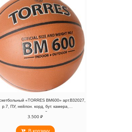
скетбольный «TORRES BM600» арт.B32027,
р.7, ПУ, нейлон. корд, бут. камера,
темнокоричневый-черн
3.500
₽
В корзину