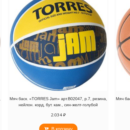
,
Мяч баск. «TORRES Jam» арт.B02047, р.7, резина,
Мяч ба
нейлон. корд, бут. кам., син-желт-голубой
2.034
₽
В корзину