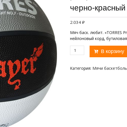
черно-красный
2.034
₽
Мяч баск. любит. «TORRES Pra
нейлоновый корд, бутиловая
Количество
В корзину
товара
Мяч
баск.
Категория:
Мячи баскетбол
"TORRES
Prayer"
арт.B02057,
р.7,
резина,
нейлон.корд,
бут.
кам.,
серо-
черно-