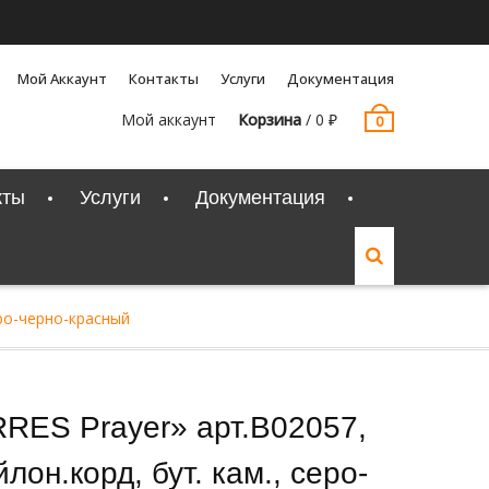
Мой Аккаунт
Контакты
Услуги
Документация
Мой аккаунт
Корзина
/
0
₽
0
кты
Услуги
Документация
еро-черно-красный
RRES Prayer» арт.B02057,
йлон.корд, бут. кам., серо-