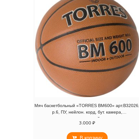
Мяч баскетбольный «TORRES BM600» арт.B32026
р.6, ПУ, нейлон. корд, бут. камера,
темнокоричневый-черн
3.000
₽
В корзину