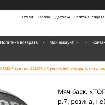
Каталог
Корзина
Доставка
Политика Возврата
Политика возврата
Мой аккаунт
Конта
ORRES Prayer» арт.B02057, р.7, резина, нейлон.корд, бут. кам., с
Мяч баск. «TO
р.7, резина, не