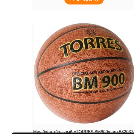
Мяч баскетбольный «TORRES BM900» арт.B32037