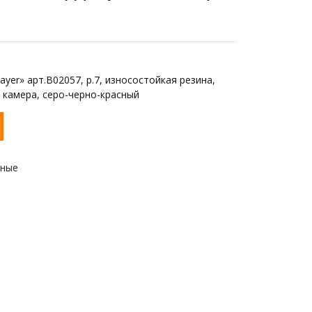
yer» арт.B02057, р.7, износостойкая резина,
 камера, серо-черно-красный
ьные