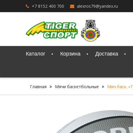
Перейти
+7 8152 400 700
alexros79@yandex.ru
к
содержимому
Каталог
Корзина
Доставка
Главная
Мячи баскетбольные
Мяч баск. «T