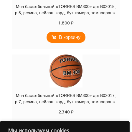
Мяч баскетбольный «TORRES BM300» арт.B02015,
р.5, резина, нейлон. корд, бут. камера, темнооранж-
черн
1.800
₽
В корзину
Мяч баскетбольный «TORRES BM300» арт.B02017,
р.7, резина, нейлон. корд, бут. камера, темнооранж-
черн
2.340
₽
В корзину
Мы используем cookies