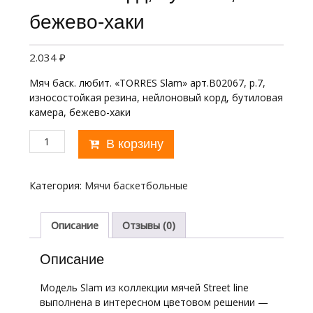
бежево-хаки
2.034
₽
Мяч баск. любит. «TORRES Slam» арт.B02067, р.7,
износостойкая резина, нейлоновый корд, бутиловая
камера, бежево-хаки
Количество
В корзину
товара
Мяч
баск.
Категория:
Мячи баскетбольные
"TORRES
Slam"
арт.B02067,
Описание
Отзывы (0)
р.7,
резина,
Описание
нейлон.
корд,
Модель Slam из коллекции мячей Street line
бут.
выполнена в интересном цветовом решении —
кам,