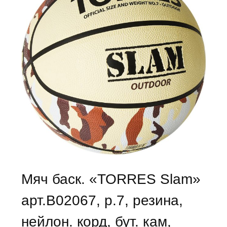
Мяч баск. «TORRES Slam»
арт.B02067, р.7, резина,
нейлон. корд, бут. кам,