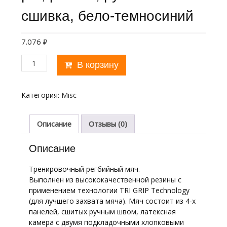
сшивка, бело-темносиний
7.076
₽
Количество
В корзину
товара
Мяч
для
Категория:
Misc
регби
"GILBERT
G-
Описание
Отзывы (0)
TR4000"
арт.42098104,
Описание
р.4,
резина,
Тренировочный регбийный мяч.
ручная
Выполнен из высококачественной резины с
сшивка,
применением технологии TRI GRIP Technology
бело-
(для лучшего захвата мяча). Мяч состоит из 4-х
темносиний
панелей, сшитых ручным швом, латексная
камера с двумя подкладочными хлопковыми