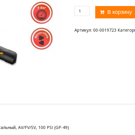
Количество
В корзину
товара
Насос
компактный
Артикул:
00-0019723
Категор
(ручной)
GIYO
GP-
49
льный, AV/FV/SV, 100 PSI (GP-49)