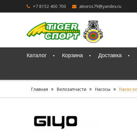
Перейти
+7 8152 400 700
alexros79@yandex.ru
к
содержимому
Каталог
Корзина
Доставка
Главная
Велозапчасти
Насосы
Насос к