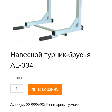
Навесной турник-брусья
AL-034
5.000
₽
Количество
В корзину
товара
Навесной
турник-
Артикул:
00-0006405
Категория:
Турники
брусья