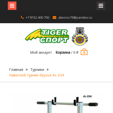
Перейти
+7 8152 400 700
alexros79@yandex.ru
к
содержимому
Мой аккаунт
Корзина
/
0
₽
0
Главная
Турники
Навесной турник-брусья AL-034