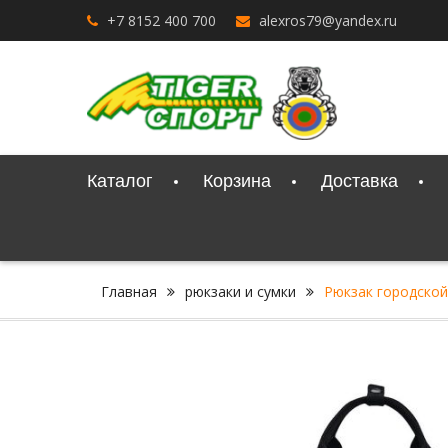
Перейти
+7 8152 400 700
alexros79@yandex.ru
к
содержимому
Каталог
Корзина
Доставка
Главная
рюкзаки и сумки
Рюкзак городской