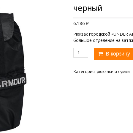
черный
6.186
₽
Рюкзак городской «UNDER AR
большое отделение на затяж
Количество
В корзину
товара
Рюкзак
городской
Категория:
рюкзаки и сумки
"UNDER
ARMOUR
Favorite"
арт.
1369211-
001,
нейлон,
черный