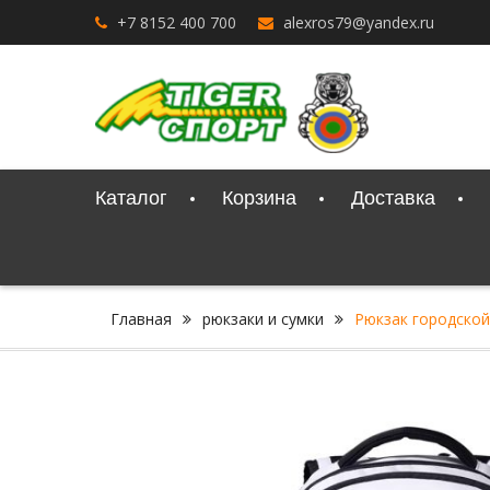
Перейти
+7 8152 400 700
alexros79@yandex.ru
к
содержимому
Каталог
Корзина
Доставка
Главная
рюкзаки и сумки
Рюкзак городской