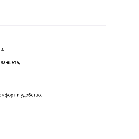
и.
планшета,
омфорт и удобство.