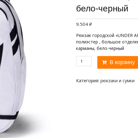
бело-черный
9.504
₽
Рюкзак городской «UNDER AR
полиэстер , большое отделе
карманы, бело-черный
Количество
В корзину
товара
Рюкзак
городской
Категория:
рюкзаки и сумки
"UNDER
ARMOUR
Hustle
5.0"
арт.1361176-
100,
полиэстер,
бело-
черный