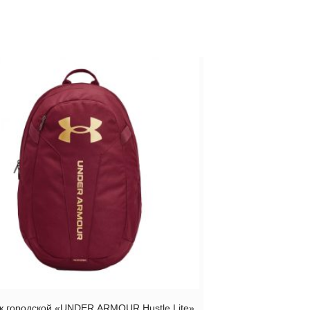
к городской «UNDER ARMOUR Hustle Lite»