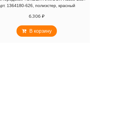
арт. 1364180-626, полиэстер, красный
6.306
₽
В корзину