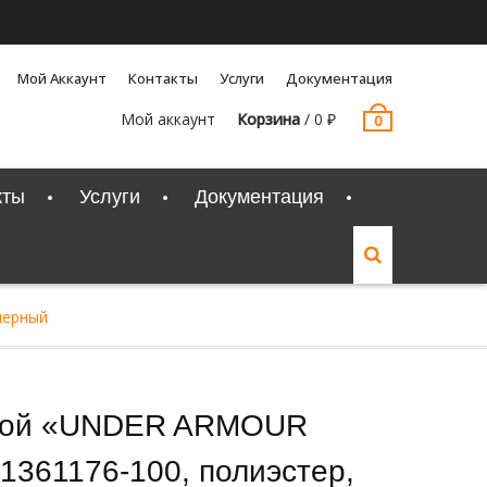
Мой Аккаунт
Контакты
Услуги
Документация
Мой аккаунт
Корзина
/
0
₽
0
кты
Услуги
Документация
черный
ской «UNDER ARMOUR
т.1361176-100, полиэстер,