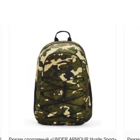
0
Рюкзак спортивный «UNDER ARMOUR Hustle Sport»
Рюкза