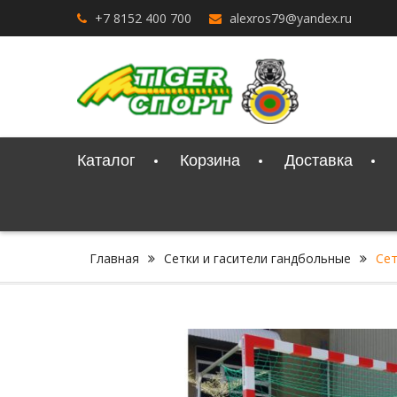
Перейти
+7 8152 400 700
alexros79@yandex.ru
к
содержимому
Каталог
Корзина
Доставка
Главная
Сетки и гасители гандбольные
Сет