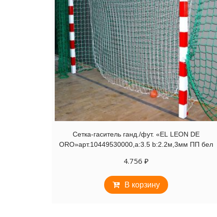
Сетка-гаситель ганд./фут. «EL LEON DE
ORO»арт.10449530000,a:3.5 b:2.2м,3мм ПП бел
4.756
₽
В корзину