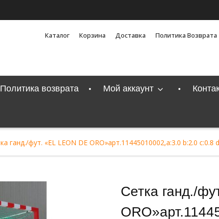
Каталог
Корзина
Доставка
Политика Возврата
Политика возврата
Мой аккаунт
Конта
ка ганд./фут. «EL LEON DE ORO»арт.11445010002,a:3.0 b:2.0 c:0.8 
Сетка ганд./фу
ORO»арт.114450