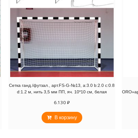
Сетка ганд./футзал., арт.FS-G-№13, a:3.0 b:2.0 c:0.8
d:1.2 м, нить 3,5 мм ПП, яч. 10*10 см, белая
ORO»арт
6.130
₽
В корзину