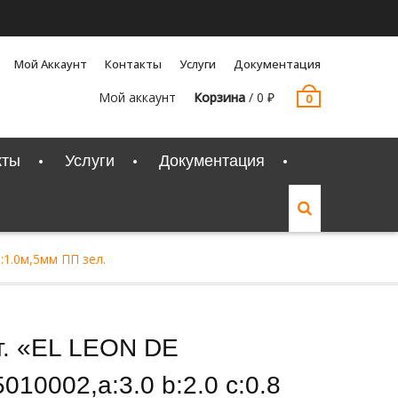
Мой Аккаунт
Контакты
Услуги
Документация
Мой аккаунт
Корзина
/
0
₽
0
кты
Услуги
Документация
d:1.0м,5мм ПП зел.
т. «EL LEON DE
10002,a:3.0 b:2.0 c:0.8