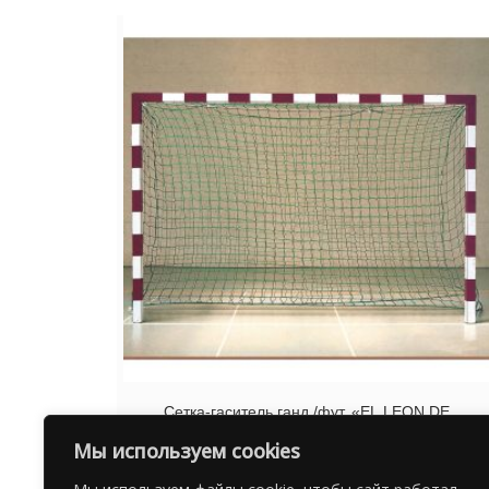
Сетка-гаситель ганд./фут. «EL LEON DE
ORO»арт.10449530002,a:3.5 b:2.2м,3мм ПП зел.
Мы используем cookies
4.756
₽