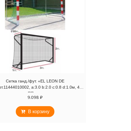
Сетка ганд./фут. «EL LEON DE
.11444010002, a:3.0 b:2.0 c:0.8 d:1.0м, 4мм
ПП зел.
9.098
₽
В корзину