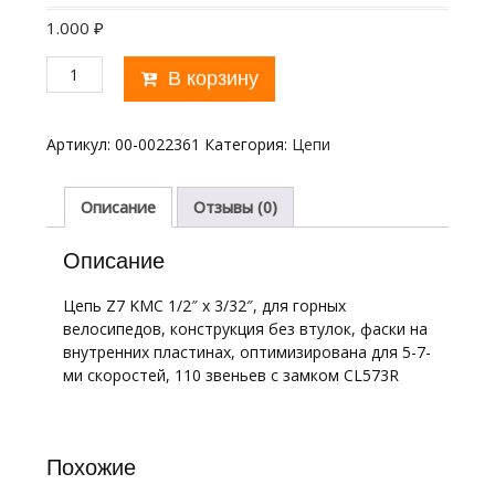
1.000
₽
Количество
В корзину
товара
Цепь
вело
Артикул:
00-0022361
Категория:
Цепи
Z7
KMC
1/2"х3/32"
Описание
Отзывы (0)
110
звеньев,
Описание
с
замком
Цепь Z7 KMC 1/2″ x 3/32″, для горных
CL573R
велосипедов, конструкция без втулок, фаски на
для
внутренних пластинах, оптимизирована для 5-7-
5-
ми скоростей, 110 звеньев с замком CL573R
7
скор.
кассет/570106
Похожие