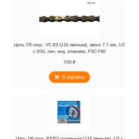
Цепь 7/8 скор., VC-8S (116 звеньев), звено 7,7 мм, 1/2
х 3/32, пин, инд. упаковка, FSC-F80
700
₽
В корзину
Цепь 7/8 скор. P7002 усиленная (116 звеньев), 1/2 х