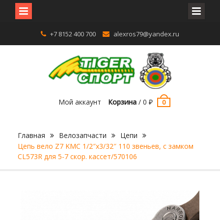
Перейти
+7 8152 400 700
alexros79@yandex.ru
к
содержимому
Мой аккаунт
Корзина
/
0
₽
0
Главная
Велозапчасти
Цепи
Цепь вело Z7 KMC 1/2″х3/32″ 110 звеньев, с замком
CL573R для 5-7 скор. кассет/570106