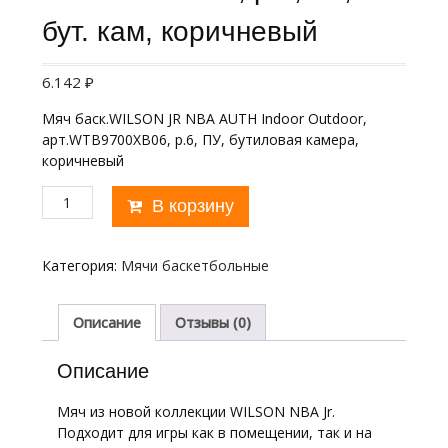
бут. кам, коричневый
6.142
₽
Мяч баск.WILSON JR NBA AUTH Indoor Outdoor,
арт.WTB9700XB06, р.6, ПУ, бутиловая камера,
коричневый
Количество
В корзину
товара
Мяч
баск.
Категория:
Мячи баскетбольные
WILSON
JR
NBA
Описание
Отзывы (0)
AUTH
Indoor
Описание
Outdoor,
арт.
Мяч из новой коллекции WILSON NBA Jr.
WTB9700XB06,
Подходит для игры как в помещении, так и на
р.6,