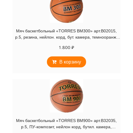
Мяч баскетбольный «TORRES BM300» арт.B02015,
р.5, резина, нейлон. корд, бут. камера, темнооранж-
черн
1.800
₽
В корзину
Мяч баскетбольный «TORRES BM900» арт.B32035,
р.5, ПУ-композит, нейлон корд, бутил. камера,
темнооранж-черн