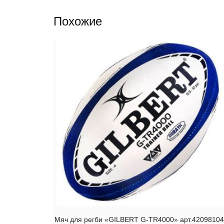
Похожие
Мяч для регби «GILBERT G-TR4000» арт.42098104