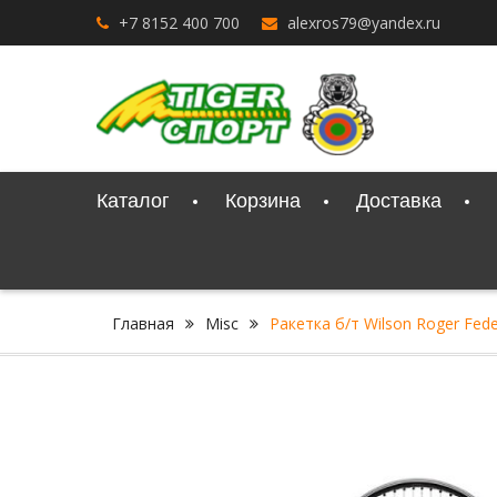
Перейти
+7 8152 400 700
alexros79@yandex.ru
к
содержимому
Каталог
Корзина
Доставка
Главная
Misc
Ракетка б/т Wilson Roger Fed