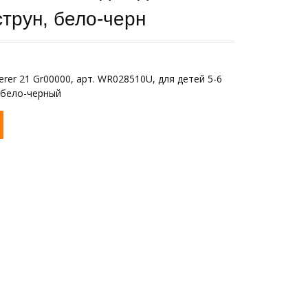
струн, бело-черн
erer 21 Gr00000, арт. WR028510U, для детей 5-6
 бело-черный