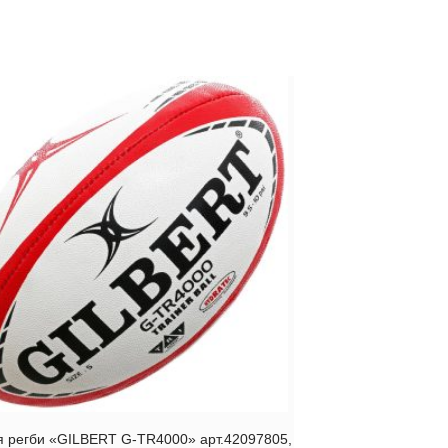
я регби «GILBERT G-TR4000» арт.42097805,