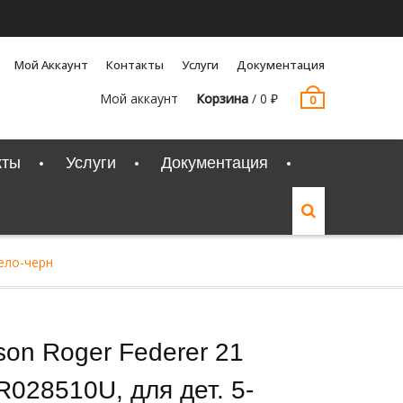
Мой Аккаунт
Контакты
Услуги
Документация
Мой аккаунт
Корзина
/
0
₽
0
кты
Услуги
Документация
бело-черн
lson Roger Federer 21
028510U, для дет. 5-