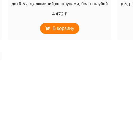
дет.6-5 лет,алюминий,со струнами, бело-голубой
р.5, 
4.472
₽
В корзину