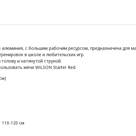
струн,
бело-
черн
из алюминия, с большим рабочим ресурсом, предназначена для м
тренировок в школе и любительских игр.
 голову и натянутой струной.
ользовать мячи WILSON Starter Red.
см)
т 110-120 см