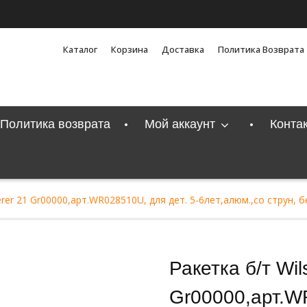
Каталог
Корзина
Доставка
Политика Возврата
Политика возврата
Мой аккаунт
Конта
erer 21 Gr00000,арт.WR028510U, для дет. 5-6лет,алюм.,со струн, 
Ракетка б/т Wi
Gr00000,арт.WR