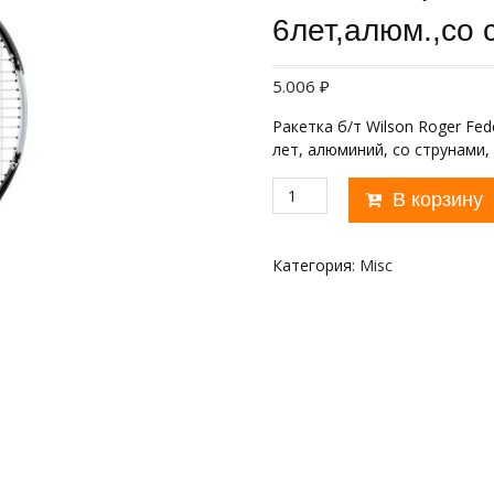
6лет,алюм.,со 
5.006
₽
Ракетка б/т Wilson Roger Fed
лет, алюминий, со струнами,
Количество
В корзину
товара
Ракетка
б/
Категория:
Misc
т
Wilson
Roger
Federer
21
Gr00000,арт.WR028510U,
для
дет.
5-
6лет,алюм.,со