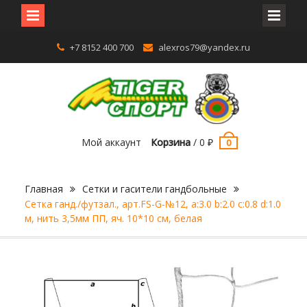
Перейти
+7 8152 400 700
alexros79@yandex.ru
к
содержимому
Мой аккаунт
Корзина
/
0
₽
0
Главная
Сетки и гасители гандбольные
Сетка ганд./футзал., арт.FS-G-№12, a:3.0 b:2.0 c:0.8 d:1.0
м, нить 3,5мм ПП, яч. 10*10 см, белая