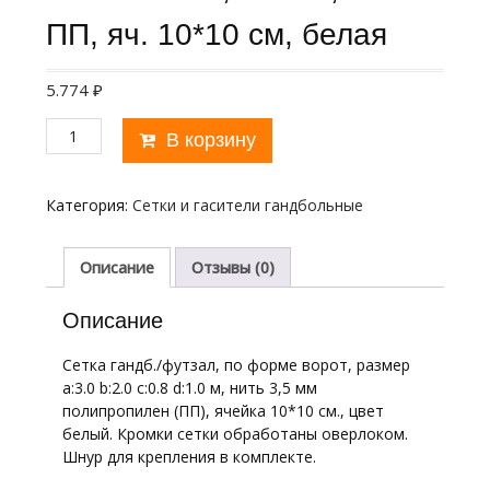
ПП, яч. 10*10 см, белая
5.774
₽
Количество
В корзину
товара
Сетка
ганд./
Категория:
Сетки и гасители гандбольные
футзал.,
арт.FS-
G-
Описание
Отзывы (0)
№12,
a:3.0
Описание
b:2.0
c:0.8
Сетка гандб./футзал, по форме ворот, размер
d:1.0
a:3.0 b:2.0 c:0.8 d:1.0 м, нить 3,5 мм
м,
полипропилен (ПП), ячейка 10*10 см., цвет
нить
белый. Кромки сетки обработаны оверлоком.
3,5мм
Шнур для крепления в комплекте.
ПП,