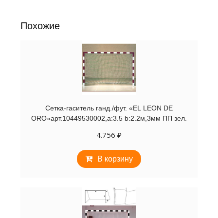
яч.
10*10
см,
Похожие
белая
Сетка-гаситель ганд./фут. «EL LEON DE
ORO»арт.10449530002,a:3.5 b:2.2м,3мм ПП зел.
4.756
₽
В корзину