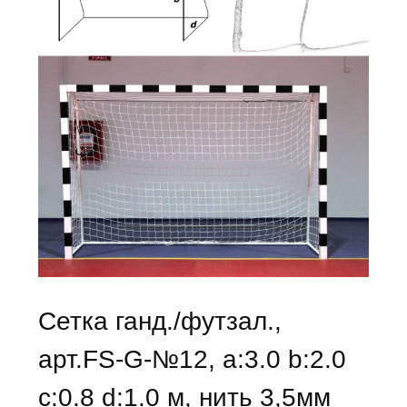
Сетка ганд./футзал.,
арт.FS-G-№12, a:3.0 b:2.0
c:0.8 d:1.0 м, нить 3,5мм