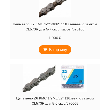
Цепь вело Z7 KMC 1/2″х3/32″ 110 звеньев, с замком
CL573R для 5-7 скор. кассет/570106
1.000
₽
В корзину
Цепь вело Z6 KMC 1/2″х3/32″ 116звен. с замком
CL573R для 5-6 скор/570005