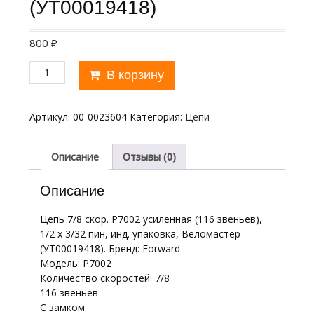
(УТ00019418)
800
₽
Количество
В корзину
товара
Цепь
7/8
Артикул:
00-0023604
Категория:
Цепи
скор.
P7002
усиленная
Описание
Отзывы (0)
(116
звеньев),
Описание
1/2
х
Цепь 7/8 скор. P7002 усиленная (116 звеньев),
3/32
1/2 х 3/32 пин, инд. упаковка, Веломастер
пин,
(УТ00019418). Бренд: Forward
инд.
Модель: P7002
упаковка,
Количество скоростей: 7/8
Веломастер
116 звеньев
(УТ00019418)
С замком