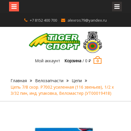
Перейти
+7 8152 400 700
alexros79@yandex.ru
к
содержимому
Мой аккаунт
Корзина
/
0
₽
0
Главная
Велозапчасти
Цепи
Цепь 7/8 скор. P7002 усиленная (116 звеньев), 1/2 х
3/32 пин, инд. упаковка, Веломастер (УТ00019418)